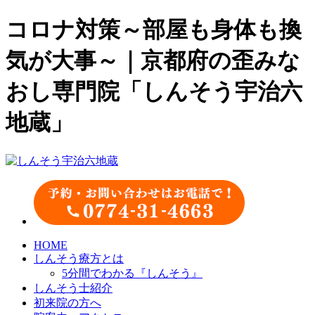
コロナ対策～部屋も身体も換
気が大事～｜京都府の歪みな
おし専門院「しんそう宇治六
地蔵」
HOME
しんそう療方とは
5分間でわかる『しんそう』
しんそう士紹介
初来院の方へ