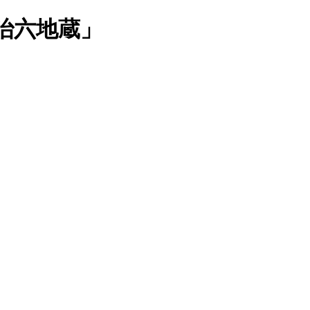
治六地蔵」