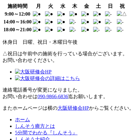
施術時間
月
火
水
木
金
土
日
祝
9:00～12:00
14:00～16:00
18:00～21:00
休身日
日曜、祝日・木曜日午後
△
祝日は午前中の施術を行っている場合がございます。
お問い合わせください。
連絡電話番号が変更になりました。
お問い合わせは
090-9866-6836
迄お願いします。
またホームページは横の
大阪研修会HP
からご覧ください。
ホーム
しんそう療方とは
5分間でわかる『しんそう』
しんそう士紹介