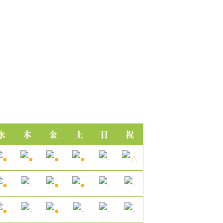
水
木
金
土
日
祝