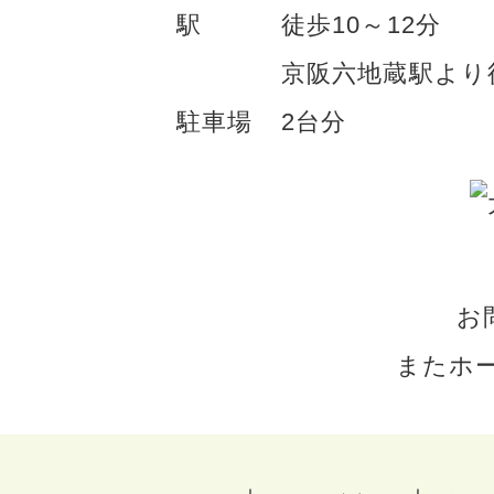
駅
徒歩10～12分
京阪六地蔵駅より
駐車場
2台分
お
またホ