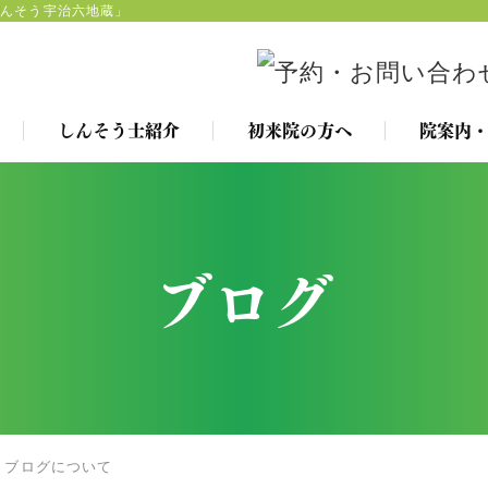
しんそう宇治六地蔵」
しんそう士紹介
初来院の方へ
院案内・
ブログ
ブログについて