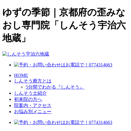
ゆずの季節｜京都府の歪みな
おし専門院「しんそう宇治六
地蔵」
HOME
しんそう療方とは
5分間でわかる『しんそう』
しんそう士紹介
初来院の方へ
院案内・アクセス
お悩み別メニュー