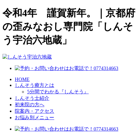
令和4年 謹賀新年。｜京都府
の歪みなおし専門院「しんそ
う宇治六地蔵」
HOME
しんそう療方とは
5分間でわかる『しんそう』
しんそう士紹介
初来院の方へ
院案内・アクセス
お悩み別メニュー